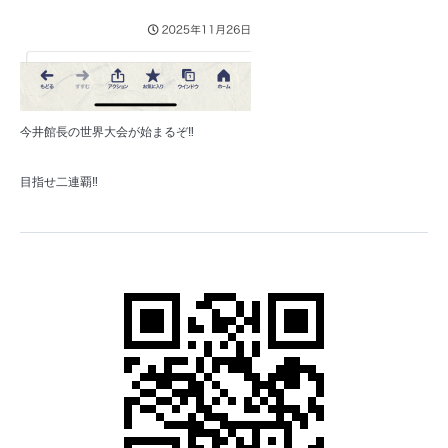
今井館長の世界大会が始まるぞ‼️
目指せ二連覇‼️