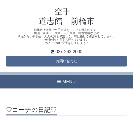
空手
道志館 前橋市
前橋市上大島で空手道場をしている道志館です。
桃瀬・永明・下大島・天川大島・桂萱地区などの
幼児から小中学生、大人の方まで楽しく、時に厳しく練習をしています。
無料体験・見学も行っています。
ぜひ、一緒に空手をしましょう！
027-263-2000
お問い合わせ
MENU
♡コーチの日記♡