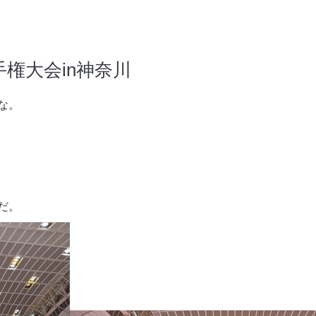
権大会in神奈川
な。
だ。