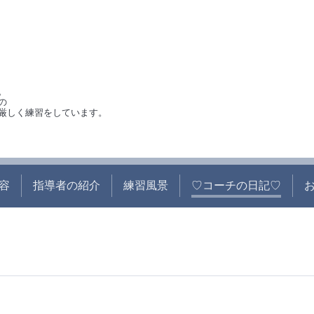
。
の
厳しく練習をしています。
容
指導者の紹介
練習風景
♡コーチの日記♡