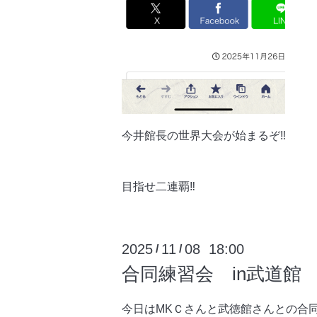
今井館長の世界大会が始まるぞ‼️
目指せ二連覇‼️
2025
11
08 18:00
/
/
合同練習会 in武道館
今日はMKＣさんと武徳館さんとの合