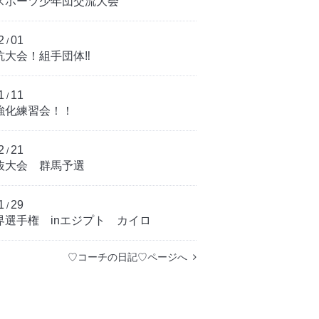
スポーツ少年団交流大会
2
01
/
大会！組手団体‼︎
1
11
/
強化練習会！！
2
21
/
抜大会 群馬予選
1
29
/
界選手権 inエジプト カイロ
♡コーチの日記♡ページへ