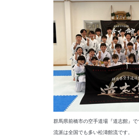
群馬県前橋市の空手道場『道志館』で
流派は全国でも多い松濤館流です。