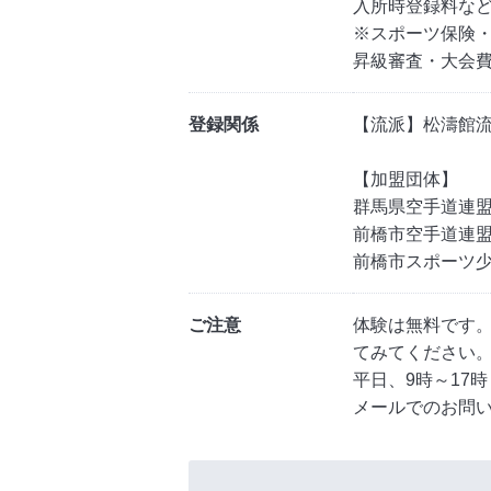
入所時登録料な
※スポーツ保険
昇級審査・大会
登録関係
【流派】松濤館
【加盟団体】
群馬県空手道連
前橋市空手道連
前橋市スポーツ
ご注意
体験は無料です
てみてください
平日、9時～17
メールでのお問