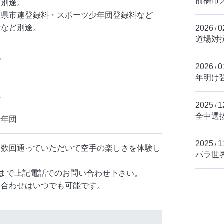
前橋市
ど別途。
・県市連登録料・スポーツ少年団登録料など
費など別途。
2026
0
/
道場対抗
流
2026
0
/
年明け
盟
2025
1
盟
/
全中選
少年団
2025
1
/
。数回通っていただいて空手の楽しさを体験し
パラ世
。
時まで上記電話でのお問い合わせ下さい。
い合わせはいつでも可能です。