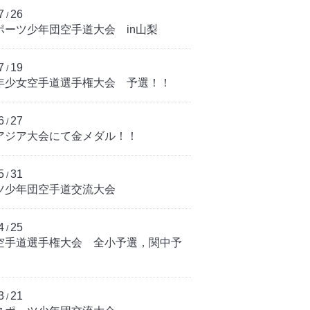
7
26
/
ポーツ少年団空手道大会 in山梨
7
19
/
年少女空手道選手権大会 予選！！
6
27
/
アジア大会にて金メダル！！
5
31
/
ツ少年団空手道交流大会
4
25
/
空手道選手権大会 全小予選，関中予
3
21
/