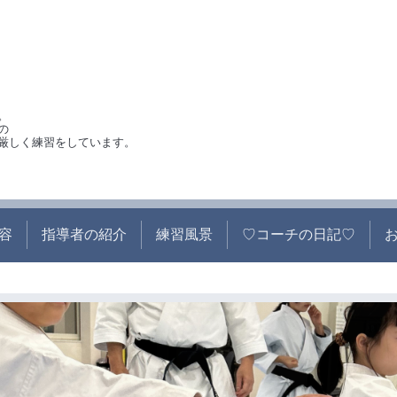
。
の
厳しく練習をしています。
容
指導者の紹介
練習風景
♡コーチの日記♡