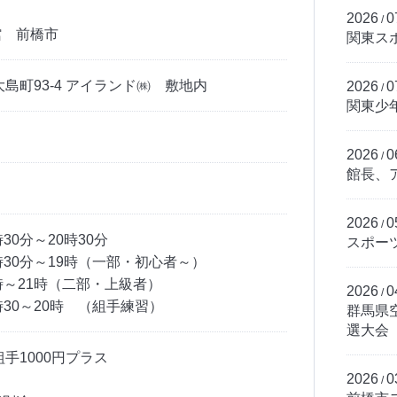
2026
0
/
館 前橋市
関東ス
島町93-4 アイランド㈱ 敷地内
2026
0
/
関東少
2026
0
/
館長、
2026
0
/
30分～20時30分
スポー
時30分～19時（一部・初心者～）
時（二部・上級者）
2026
0
/
時30～20時 （組手練習）
群馬県
選大会
組手1000円プラス
2026
0
/