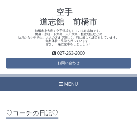
空手
道志館 前橋市
前橋市上大島で空手道場をしている道志館です。
桃瀬・永明・下大島・天川大島・桂萱地区などの
幼児から小中学生、大人の方まで楽しく、時に厳しく練習をしています。
無料体験・見学も行っています。
ぜひ、一緒に空手をしましょう！
027-263-2000
お問い合わせ
MENU
♡コーチの日記♡