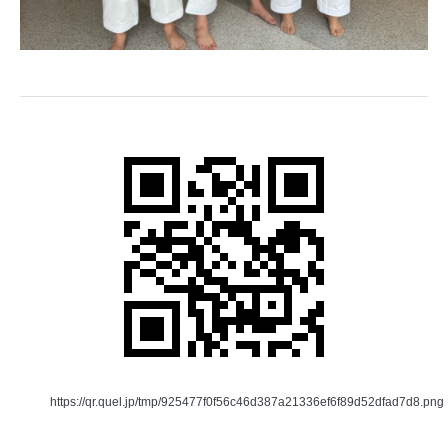
https://qr.quel.jp/tmp/925477f0f56c46d387a21336ef6f89d52dfad7d8.png