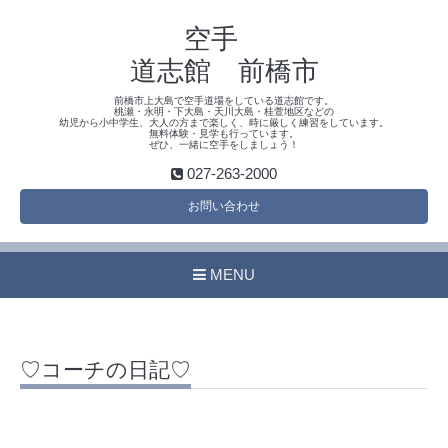
空手
道志館 前橋市
前橋市上大島で空手道場をしている道志館です。
桃瀬・永明・下大島・天川大島・桂萱地区などの
幼児から小中学生、大人の方まで楽しく、時に厳しく練習をしています。
無料体験・見学も行っています。
ぜひ、一緒に空手をしましょう！
027-263-2000
お問い合わせ
MENU
♡コーチの日記♡