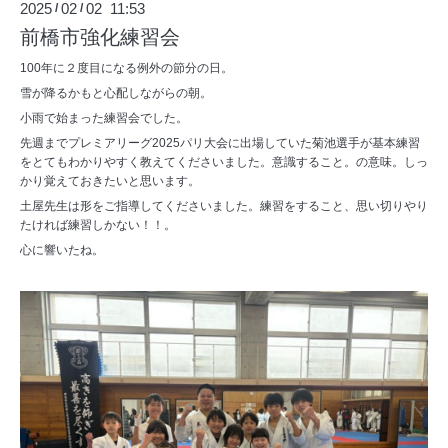
2025
02
02 11:53
/
/
前橋市強化練習会
100年に２度目になる例外の節分の日。
雪が降るかもと心配しながらの朝。
小雨で始まった練習会でした。
先週までプレミアリーグ2025パリ大会に出場していた菊池選手が基本練習
をとてもわかりやすく教えてくださいました。意識すること。の意味。しっ
かり覚えておきたいと思います。
土屋先生は形をご指導してくださいました。練習をすること、思い切りやり
たければ練習しかない！！。
心に響いたね。