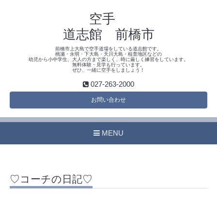
空手
道志館 前橋市
前橋市上大島で空手道場をしている道志館です。
桃瀬・永明・下大島・天川大島・桂萱地区などの
幼児から小中学生、大人の方まで楽しく、時に厳しく練習をしています。
無料体験・見学も行っています。
ぜひ、一緒に空手をしましょう！
027-263-2000
お問い合わせ
MENU
♡コーチの日記♡