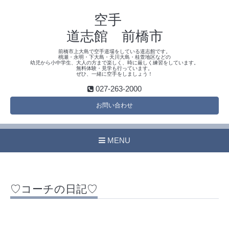
空手
道志館 前橋市
前橋市上大島で空手道場をしている道志館です。
桃瀬・永明・下大島・天川大島・桂萱地区などの
幼児から小中学生、大人の方まで楽しく、時に厳しく練習をしています。
無料体験・見学も行っています。
ぜひ、一緒に空手をしましょう！
027-263-2000
お問い合わせ
MENU
♡コーチの日記♡