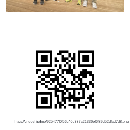
https://qr.quel.jp/tmp/925477f0f56c46d387a21336ef6f89d52dfad7d8.png