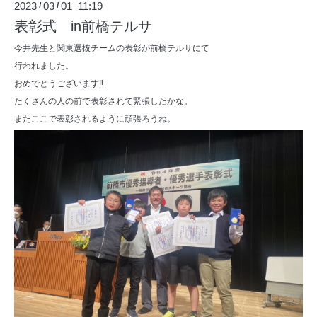
2023
03
01 11:19
/
/
表彰式 in前橋テルサ
今井先生と関東選抜チームの表彰が前橋テルサにて
行われました。
おめでとうございます‼️
たくさんの人の前で表彰されて緊張したかな。
またここで表彰されるように頑張ろうね。