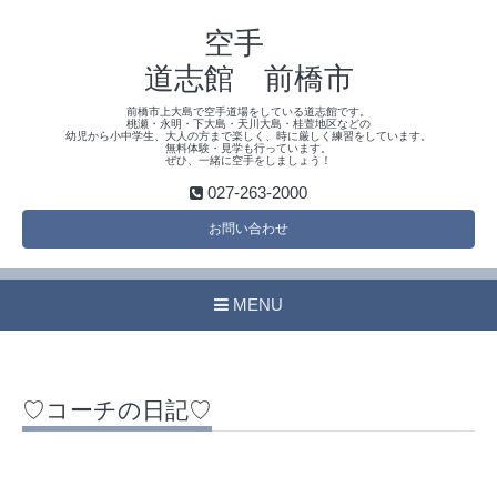
空手
道志館 前橋市
前橋市上大島で空手道場をしている道志館です。
桃瀬・永明・下大島・天川大島・桂萱地区などの
幼児から小中学生、大人の方まで楽しく、時に厳しく練習をしています。
無料体験・見学も行っています。
ぜひ、一緒に空手をしましょう！
027-263-2000
お問い合わせ
MENU
♡コーチの日記♡